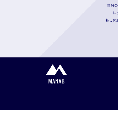
当分の
レ
もし問